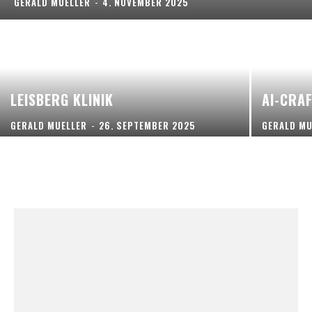
GERALD MUELLER
-
4. NOVEMBER 2025
LEISBERG KLINIK
AI-CRAF
GERALD MUELLER
-
26. SEPTEMBER 2025
GERALD MU